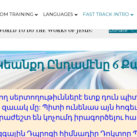
OM TRAINING
LANGUAGES
FAST TRACK INTRO
orld to do the Works of Jesus!
Donate
Կեանքդ Ընդամէնը 6 Քա
ող սերտողութիւններէ ետք դուն պիտ
զաւակ մը: Պիտի ունենաս այն հոգեւ
րաժեշտ են կոչումդ իրագործելու հա
ային Դպրոցի հիմնադիր Դոկտոր Պ