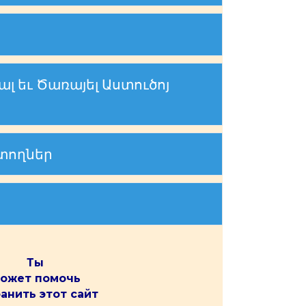
լ եւ Ծառայել Աստուծոյ
շտողներ
Ты
ожет помочь
анить этот сайт