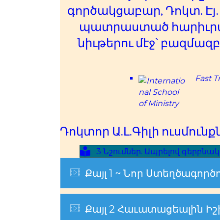
գործակցաբար, Դոկտ. Էյ.
պատրաստած հարիւրաւո
նիւթերու մէջ՝ բազմազ
Fast T
Դոկտոր Ա.Լ.Գիլի ուսմունք
3 Նշումներ. Ապրելով գերբնա
Expand
Քայլ 1 ~ Նոր Ստեղծագործ
Expand
Քայլ 2 Հաւատացեալին Իշխ