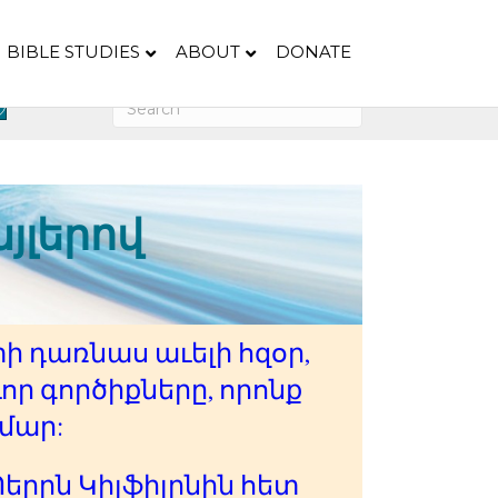
BIBLE STUDIES
ABOUT
DONATE
յլերով
ի դառնաս աւելի հզօր,
որ գործիքները, որոնք
մար:
երըն Կիլֆիլընին հետ