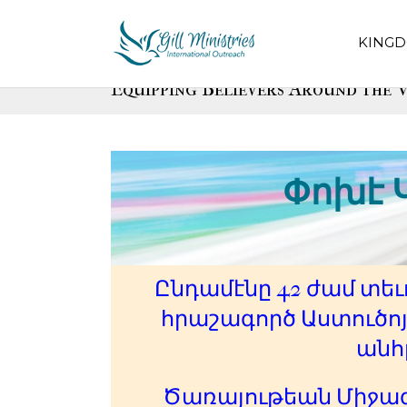
KINGD
Equipping Believers Around the W
Փոխէ 
Ընդամէնը 42 ժամ տեւ
հրաշագործ Աստուծոյ 
անհ
Ծառայութեան Միջազգ