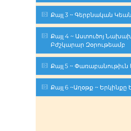
Expand
Քայլ 3 ~ Գերբնական Կեա
Expand
Քայլ 4 ~ Աստուծոյ Նախա
Բժշկարար Զօրութեամբ
Expand
Քայլ 5 ~ Փառաբանութիւն
Expand
Քայլ 6 ~Աղօթք ~ Երկինքը 