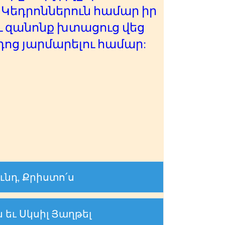
ի Կեդրոններուն համար իր
ւ զանոնք խտացուց վեց
դոց յարմարելու համար:
ւնդ, Քրիստո՛ս
 եւ Սկսիլ Յաղթել